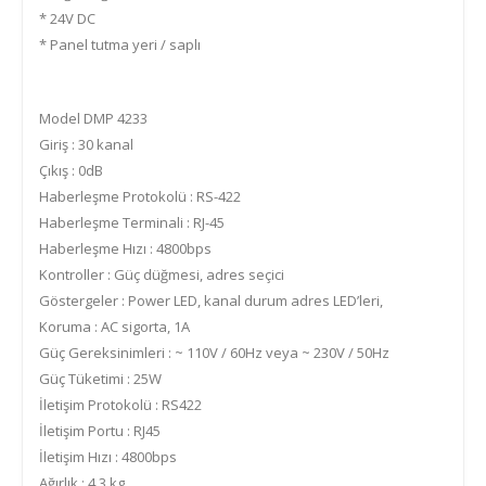
* 24V DC
* Panel tutma yeri / saplı
Model DMP 4233
Giriş : 30 kanal
Çıkış : 0dB
Haberleşme Protokolü : RS-422
Haberleşme Terminali : RJ-45
Haberleşme Hızı : 4800bps
Kontroller : Güç düğmesi, adres seçici
Göstergeler : Power LED, kanal durum adres LED’leri,
Koruma : AC sigorta, 1A
Güç Gereksinimleri : ~ 110V / 60Hz veya ~ 230V / 50Hz
Güç Tüketimi : 25W
İletişim Protokolü : RS422
İletişim Portu : RJ45
İletişim Hızı : 4800bps
Ağırlık : 4.3 kg