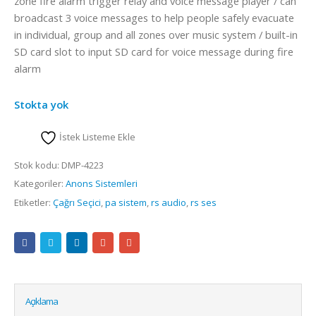
zone fire alarm trigger relay and voice message player / can
broadcast 3 voice messages to help people safely evacuate
in individual, group and all zones over music system / built-in
SD card slot to input SD card for voice message during fire
alarm
Stokta yok
İstek Listeme Ekle
Stok kodu:
DMP-4223
Kategoriler:
Anons Sistemleri
Etiketler:
Çağrı Seçici
,
pa sistem
,
rs audio
,
rs ses
Açıklama