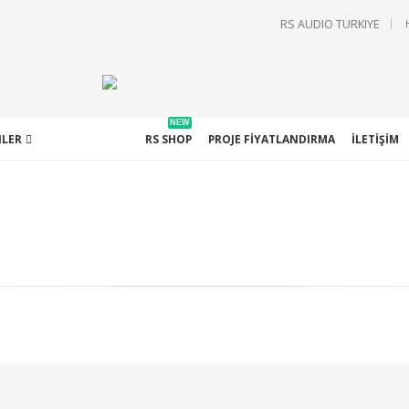
|
RS AUDIO TURKIYE
NEW
LER
HAKKIMIZDA
RS SHOP
PROJE FIYATLANDIRMA
İLETIŞIM