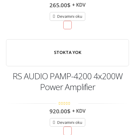
5.00
out of
265.00
$
+ KDV
5
Devamını oku
STOKTA YOK
RS AUDIO PAMP-4200 4x200W
Power Amplifier
5.00
out of
920.00
$
+ KDV
5
Devamını oku