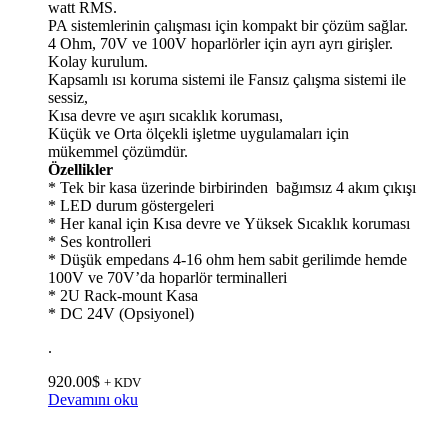
watt RMS.
PA sistemlerinin çalışması için kompakt bir çözüm sağlar.
4 Ohm, 70V ve 100V hoparlörler için ayrı ayrı girişler.
Kolay kurulum.
Kapsamlı ısı koruma sistemi ile Fansız çalışma sistemi ile
sessiz,
Kısa devre ve aşırı sıcaklık koruması,
Küçük ve Orta ölçekli işletme uygulamaları için
mükemmel çözümdür.
Özellikler
* Tek bir kasa üzerinde birbirinden bağımsız 4 akım çıkışı
* LED durum göstergeleri
* Her kanal için Kısa devre ve Yüksek Sıcaklık koruması
* Ses kontrolleri
* Düşük empedans 4-16 ohm hem sabit gerilimde hemde
100V ve 70V’da hoparlör terminalleri
* 2U Rack-mount Kasa
* DC 24V (Opsiyonel)
.
920.00
$
+ KDV
Devamını oku