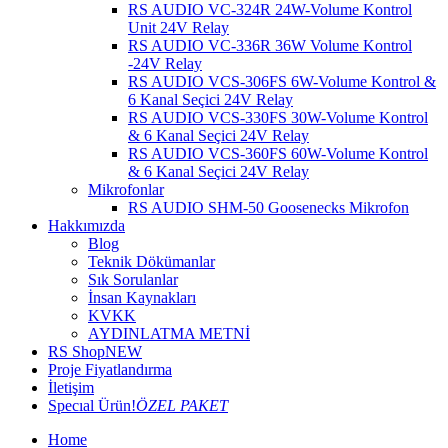
RS AUDIO VC-324R 24W-Volume Kontrol
Unit 24V Relay
RS AUDIO VC-336R 36W Volume Kontrol
-24V Relay
RS AUDIO VCS-306FS 6W-Volume Kontrol &
6 Kanal Seçici 24V Relay
RS AUDIO VCS-330FS 30W-Volume Kontrol
& 6 Kanal Seçici 24V Relay
RS AUDIO VCS-360FS 60W-Volume Kontrol
& 6 Kanal Seçici 24V Relay
Mikrofonlar
RS AUDIO SHM-50 Goosenecks Mikrofon
Hakkımızda
Blog
Teknik Dökümanlar
Sık Sorulanlar
İnsan Kaynakları
KVKK
AYDINLATMA METNİ
RS Shop
NEW
Proje Fiyatlandırma
İletişim
Specıal Ürün!
ÖZEL PAKET
Home